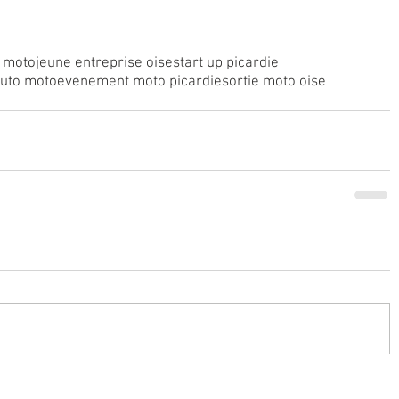
o moto
jeune entreprise oise
start up picardie
auto moto
evenement moto picardie
sortie moto oise