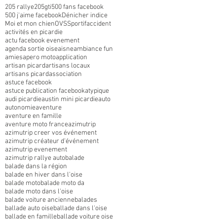
205 rallye
205gti
500 fans facebook
500 j'aime facebook
Dénicher indice
Moi et mon chien
OVS
Sportif
accident
activités en picardie
actu facebook evenement
agenda sortie oise
aisne
ambiance fun
amies
apero moto
application
artisan picard
artisans locaux
artisans picard
association
astuce facebook
astuce publication facebook
atypique
audi picardie
austin mini picardie
auto
autonomie
aventure
aventure en famille
aventure moto france
azimutrip
azimutrip creer vos événement
azimutrip créateur d'événement
azimutrip evenement
azimutrip rallye auto
balade
balade dans la région
balade en hiver dans l'oise
balade moto
balade moto da
balade moto dans l'oise
balade voiture ancienne
balades
ballade auto oise
ballade dans l'oise
ballade en famille
ballade voiture oise