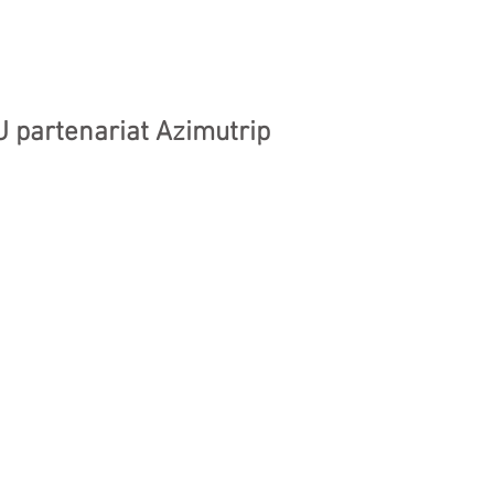
AUTO
MOTO
BLOG
 partenariat Azimutrip