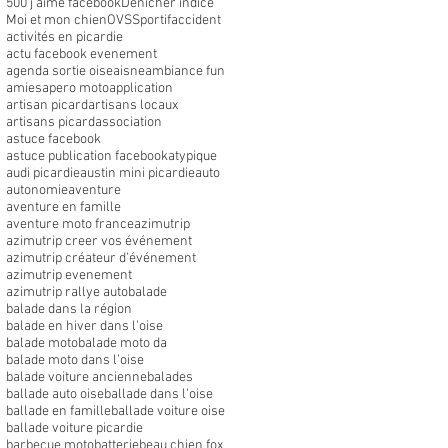
500 j'aime facebook
Dénicher indice
Moi et mon chien
OVS
Sportif
accident
activités en picardie
actu facebook evenement
agenda sortie oise
aisne
ambiance fun
amies
apero moto
application
artisan picard
artisans locaux
artisans picard
association
astuce facebook
astuce publication facebook
atypique
audi picardie
austin mini picardie
auto
autonomie
aventure
aventure en famille
aventure moto france
azimutrip
azimutrip creer vos événement
azimutrip créateur d'événement
azimutrip evenement
azimutrip rallye auto
balade
balade dans la région
balade en hiver dans l'oise
balade moto
balade moto da
balade moto dans l'oise
balade voiture ancienne
balades
ballade auto oise
ballade dans l'oise
ballade en famille
ballade voiture oise
ballade voiture picardie
barbecue moto
batterie
beau chien fox