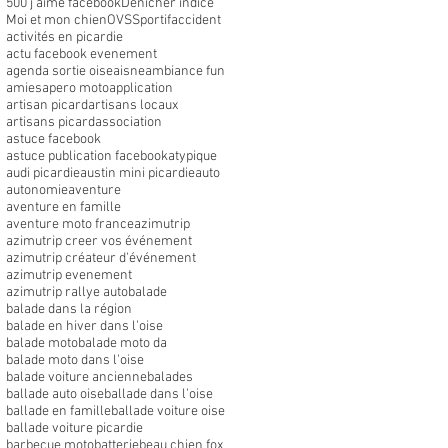
500 j'aime facebook
Dénicher indice
Moi et mon chien
OVS
Sportif
accident
activités en picardie
actu facebook evenement
agenda sortie oise
aisne
ambiance fun
amies
apero moto
application
artisan picard
artisans locaux
artisans picard
association
astuce facebook
astuce publication facebook
atypique
audi picardie
austin mini picardie
auto
autonomie
aventure
aventure en famille
aventure moto france
azimutrip
azimutrip creer vos événement
azimutrip créateur d'événement
azimutrip evenement
azimutrip rallye auto
balade
balade dans la région
balade en hiver dans l'oise
balade moto
balade moto da
balade moto dans l'oise
balade voiture ancienne
balades
ballade auto oise
ballade dans l'oise
ballade en famille
ballade voiture oise
ballade voiture picardie
barbecue moto
batterie
beau chien fox